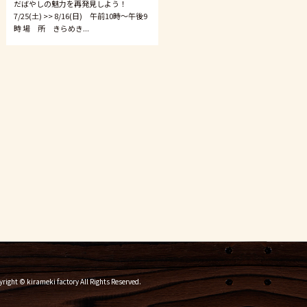
だばやしの魅力を再発見しよう！
7/25(土) >> 8/16(日) 午前10時〜午後9
時 場 所 きらめき...
right © kirameki factory All Rights Reserved.