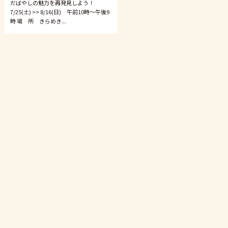
だばやしの魅力を再発見しよう！
7/25(土) >> 8/16(日) 午前10時〜午後9
時 場 所 きらめき...