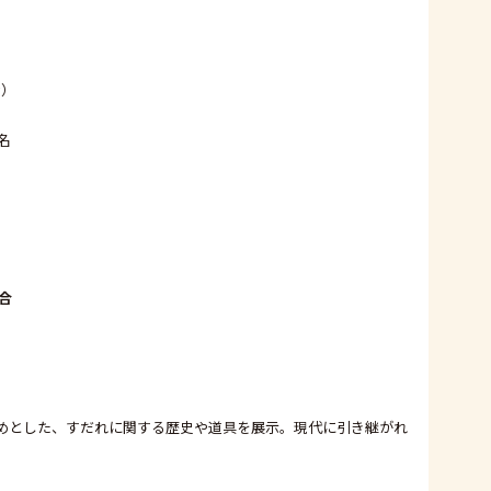
む）
名
合
めとした、すだれに関する歴史や道具を展示。現代に引き継がれ