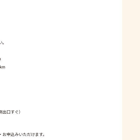
い。
ｍ
km
南側出口すぐ）
せ・お申込みいただけます。