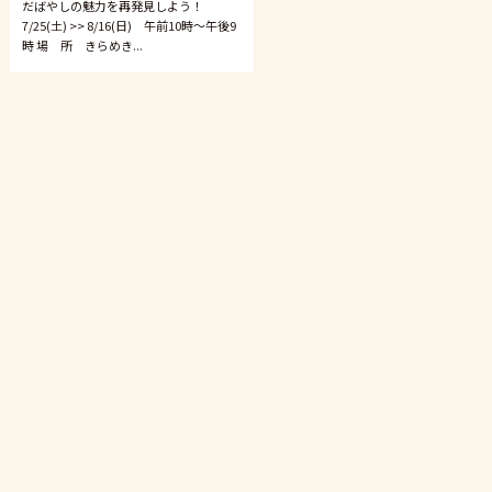
だばやしの魅力を再発見しよう！
7/25(土) >> 8/16(日) 午前10時〜午後9
時 場 所 きらめき...