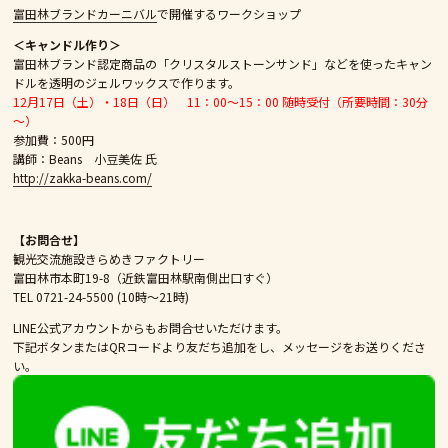
富田林ブランドカーニバル
で開催するワークショップ
＜キャンドル作り＞
富田林ブランド認定商品の「クリスタルストーンサンド」などを使ったキャン
ドルを透明のジェルワックスで作ります。
12月17日（土）・18日（日） 11：00〜15：00 随時受付（所要時間：30分
～）
参加費：500円
講師：Beans 小豆美佐 氏
http://zakka-beans.com/
【お問合せ】
観光交流施設きらめきファクトリー
富田林市本町19-8（近鉄富田林駅南側出口すぐ）
TEL 0721-24-5500 (10時～21時)
LINE公式アカウントからもお問合せいただけます。
下記ボタンまたはQRコードより友だち追加をし、メッセージをお送りくださ
い。