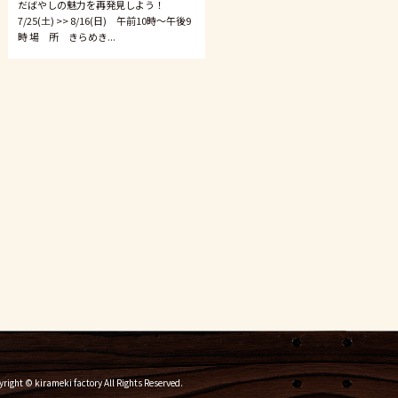
だばやしの魅力を再発見しよう！
7/25(土) >> 8/16(日) 午前10時〜午後9
時 場 所 きらめき...
right © kirameki factory All Rights Reserved.